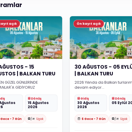
gramlar
kayıt açık
Ön kayıt açık
AĞUSTOS - 15
30 AĞUSTOS - 05 EYL
STOS | BALKAN TURU
| BALKAN TURU
N EN GÜZEL GÜNLERİNDE
2026 Yılında da Balkan turlarım
ANLAR'A GİDİYORUZ
devam ediyor...
diş
Dönüş
Gidiş
Dönüş
Ağustos
15 Ağustos
30 Ağustos
05 Eylül 2
26
2026
2026
 Gece - 7 Gün
/
Uçak
6 Gece - 7 Gün
/
Uçak