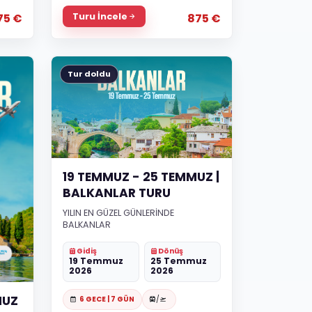
Turu İncele
75 €
875 €
Tur doldu
19 TEMMUZ - 25 TEMMUZ |
BALKANLAR TURU
YILIN EN GÜZEL GÜNLERİNDE
BALKANLAR
Gidiş
Dönüş
19 Temmuz
25 Temmuz
2026
2026
MUZ
6 GECE | 7 GÜN
/