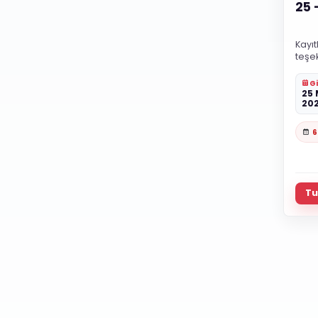
25 
Kayıt
teşek
Gi
25 
20
6
Tu