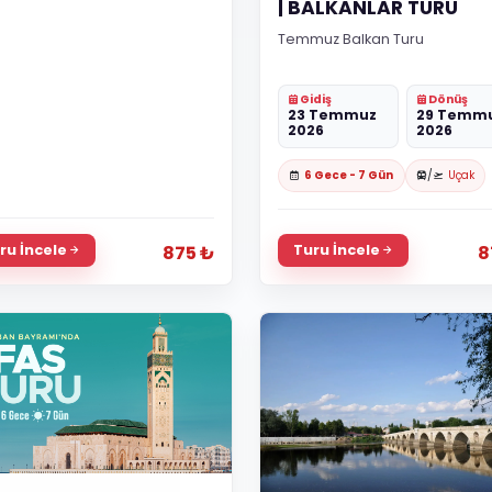
| BALKANLAR TURU
Temmuz Balkan Turu
Gidiş
Dönüş
23 Temmuz
29 Temm
2026
2026
6 Gece - 7 Gün
/
Uçak
ru İncele
Turu İncele
875 ₺
8