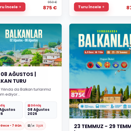
950 €
ru İncele
Turu İncele
875 €
8
08 AĞUSTOS |
LKAN TURU
Yılında da Balkan turlarımız
m ediyor...
diş
Dönüş
Ağustos
08 Ağustos
26
2026
23 TEMMUZ - 29 TEM
 Gece - 7 Gün
/
Uçak