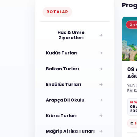
Pro
ROTALAR
Ön 
Hac & Umre
Ziyaretleri
Kudüs Turları
Balkan Turları
09 
AĞU
Endülüs Turları
YILI
BALK
Arapça Dil Okulu
Gi
09 
20
Kıbrıs Turları
6
Mağrip Afrika Turları