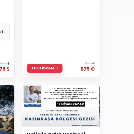
uz
950 $
950 €
Turu İncele
75 $
875 €