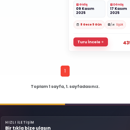
Gidiş
Dönüş
09 Kasım
17 Kasım
2025
2025
8 Gece 9 Gün
/
Uçak
Turu İncele
43
1
Toplam 1 sayfa, 1. sayfadasınız.
HIZLI ILETIŞIM
Bir tıkla bize ulaşın