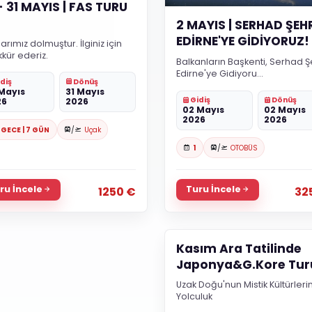
- 31 MAYIS | FAS TURU
2 MAYIS | SERHAD ŞEHR
EDİRNE'YE GİDİYORUZ!
larımız dolmuştur. İlginiz için
kür ederiz.
Balkanların Başkenti, Serhad Şe
Edirne'ye Gidiyoru...
diş
Dönüş
Mayıs
31 Mayıs
Gidiş
Dönüş
26
2026
02 Mayıs
02 Mayıs
2026
2026
 GECE | 7 GÜN
/
Uçak
1
/
OTOBÜS
ru İncele
Turu İncele
1250 €
32
Kasım Ara Tatilinde
Japonya&G.Kore Tur
Uzak Doğu'nun Mistik Kültürleri
Yolculuk