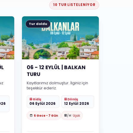
10 TUR LISTELENIYOR
Tur doldu
ÜL
06 - 12 EYLÜL | BALKAN
TURU
ız
Kayıtlarımız dolmuştur. İlginiz için
teşekkür ederiz.
Gidiş
Dönüş
026
06 Eylül 2026
12 Eylül 2026
6 Gece - 7 Gün
/
Uçak