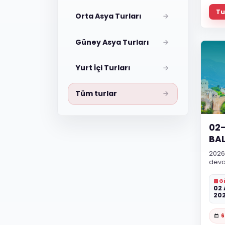
Tu
Orta Asya Turları
Güney Asya Turları
Yurt İçi Turları
Tüm turlar
02-
BA
2026 
deva
Gi
02 
20
6