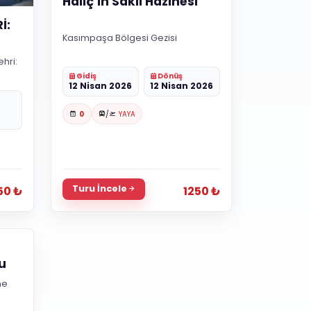
Haliç’in Saklı Hazinesi
İ:
Kasımpaşa Bölgesi Gezisi
hri:
Gidiş
Dönüş
12 Nisan 2026
12 Nisan 2026
0
/
YAYA
Turu İncele
50 ₺
1250 ₺
u
ne