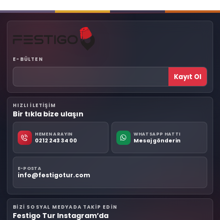
E-BÜLTEN
Kayıt Ol
HIZLI ILETIŞIM
Bir tıkla bize ulaşın
HEMEN ARAYIN
WHATSAPP HATTI
0212 243 34 00
Mesaj gönderin
E-POSTA
info@festigotur.com
BIZI SOSYAL MEDYADA TAKIP EDIN
Festigo Tur Instagram’da