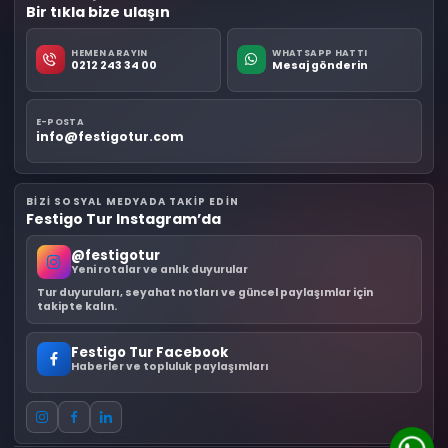
Bir tıkla bize ulaşın
HEMEN ARAYIN
WHATSAPP HATTI
0212 243 34 00
Mesaj gönderin
E-POSTA
info@festigotur.com
BIZI SOSYAL MEDYADA TAKIP EDIN
Festigo Tur Instagram’da
@festigotur
Yeni rotalar ve anlık duyurular
Tur duyuruları, seyahat notları ve güncel paylaşımlar için
takipte kalın.
Festigo Tur Facebook
Haberler ve topluluk paylaşımları