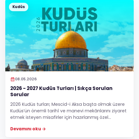
Kudüs
08.05.2026
2026 - 2027 Kudüs Turları | Sıkça Sorulan
Sorular
2026 Kudüs turları; Mescid-i Aksa başta olmak üzere
Kudüs’ün önemli tarihî ve manevi mekânlarını ziyaret
etmek isteyen misafirler için hazırlanmış özel
programlardır. Güncel tur tarihleri, fiyatlar ve
Devamını oku
program detaylarını inceleyerek Kudüs’ün manevi
atmosferini yakından yaşama fırsatına erişebilirsiniz.