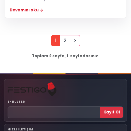
Devamını oku
1
2
>
Toplam 2 sayfa, 1. sayfadasınız.
E-BÜLTEN
Kayıt Ol
HIZLI ILETIŞIM