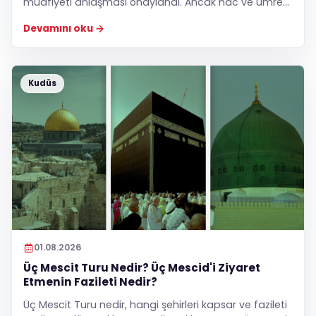
muafiyeti anlaşması onaylandı. Ancak hac ve umre
amacıyla seyahat edecek vatandaşlar bu
Devamını oku
muafiyetten yararlanamayacak; umre yolcuları için
mevcut vize uygulaması devam edecek.
Kudüs
01.08.2026
Üç Mescit Turu Nedir? Üç Mescid'i Ziyaret
Etmenin Fazileti Nedir?
Üç Mescit Turu nedir, hangi şehirleri kapsar ve fazileti