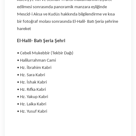
edilmesi sonrasında panoramik manzara eşliğinde
Mescid-i Aksa ve Kudüs hakkında bilgilendirme ve kısa
bir fotoğraf molası sonrasında El-Halil- Batı Şeria şehrine
hareket
El-Halil- Batı Şeria Şehri
• Cebeli Mukebbir (Tekbir Dağı)
• Halilurrahman Cami
• Hz. İbrahim Kabri
• Hz. Sara Kabri
• Hz. İshak Kabri
• Hz. Rıfka Kabri
• Hz. Yakup Kabri
• Hz. Laika Kabri
• Hz. Yusuf Kabri