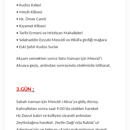
• Kudüs Kalesi
• Mesih Kilisesi
• Hz. Ömer Camii
• Kıyamet Kilisesi
• Tarihi Ermeni ve Hristiyan Mahalleleri
• Selahaddin Eyyubi Mescidi ve itikâfa girdiği mağara
• Eski Şehir Kudüs Surlar
Akşam yemekten sonra Yatsı Namazı için Mescid’i
Aksaya geçiş, ardından
sonrasında otelimizde istiharat.
:
3.GÜN
Sabah namazı için Mescid-i Aksa’ya gidiş dönüş.
Kahvaltıdan sonra saat 9:00’da otelden hareket
Hz.Davut kabri ve külliyesi ziyareti ardından
Zeytindağına hareket. Zeytin Dağı’nda Rabiat’ul-
Adeviyye’nin ve Selman-ı Farisi makamlarının ziyaret