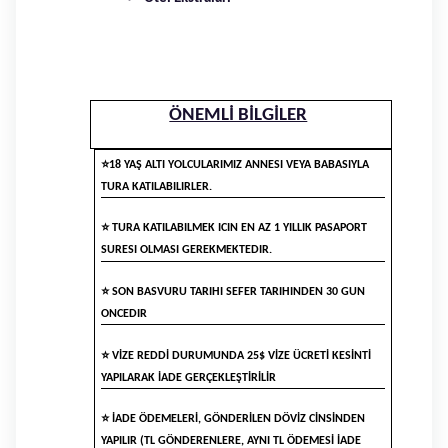
ÖNEMLİ BİLGİLER
⭐
18 YAŞ ALTI YOLCULARIMIZ ANNESI VEYA BABASIYLA
TURA KATILABILIRLER.
⭐
TURA KATILABILMEK ICIN EN AZ 1 YILLIK PASAPORT
SURESI OLMASI GEREKMEKTEDIR.
⭐
SON BASVURU TARIHI SEFER TARIHINDEN 30 GUN
ONCEDIR
⭐
VİZE REDDİ DURUMUNDA 25$ VİZE ÜCRETİ KESİNTİ
YAPILARAK İADE GERÇEKLEŞTİRİLİR
⭐
İADE ÖDEMELERİ, GÖNDERİLEN DÖVİZ CİNSİNDEN
YAPILIR (TL GÖNDERENLERE, AYNI TL ÖDEMESİ İADE