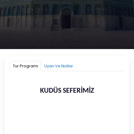
13 - 17 MAYIS | KUDÜS SEFERİ
İLK KIBLEMİZ MESCİD-İ AKSA'YA YOLCULUK...
Tur Programı
Uyarı Ve Notlar
4 GECE | 5 GÜN
13 MAYIS 2026 - 17 MAYIS 2026
KUDÜS SEFERİMİZ
Hemen Ara!
Whatsapptan Yaz!