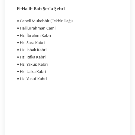
El-Halil- Batı Şeria Şehri
• Cebeli Mukebbir (Tekbir Dağı)
• Halilurrahman Cami
• Hz. İbrahim Kabri
• Hz. Sara Kabri
• Hz. İshak Kabri
• Hz. Rıfka Kabri
• Hz. Yakup Kabri
• Hz. Laika Kabri
• Hz. Yusuf Kabri