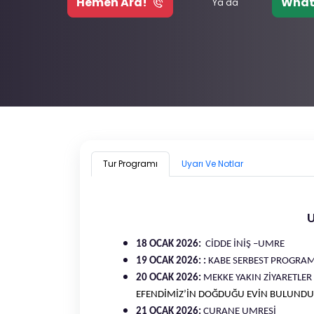
Hemen Ara!
What
Ya da
Tur Programı
Uyarı Ve Notlar
U
18 OCAK 2026:
CİDDE İNİŞ –UMRE
19 OCAK 2026: :
KABE SERBEST PROGRA
20 OCAK 2026:
MEKKE YAKIN ZİYARETLER
EFENDİMİZ’İN DOĞDUĞU EVİN BULUNDUĞ
21 OCAK 2026:
CURANE UMRESİ