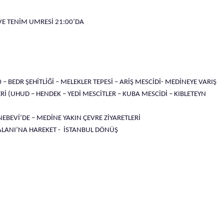
E TENİM UMRESİ 21:00’DA
– BEDR ŞEHİTLİĞİ – MELEKLER TEPESİ – ARİŞ MESCİDİ- MEDİNEYE VARIŞ
Rİ (UHUD – HENDEK – YEDİ MESCİTLER – KUBA MESCİDİ – KIBLETEYN
BEVİ’DE – MEDİNE YAKIN ÇEVRE ZİYARETLERİ
ALANI’NA HAREKET - İSTANBUL DÖNÜŞ
İ