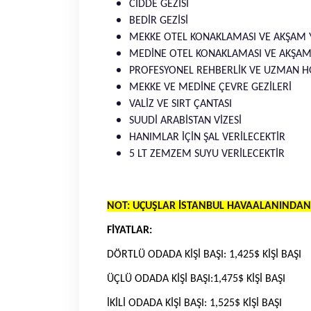
CİDDE GEZİSİ
BEDİR GEZİSİ
MEKKE OTEL KONAKLAMASI VE AKŞAM Y
MEDİNE OTEL KONAKLAMASI VE AKŞAM 
PROFESYONEL REHBERLİK VE UZMAN 
MEKKE VE MEDİNE ÇEVRE GEZİLERİ
VALİZ VE SIRT ÇANTASI
SUUDİ ARABİSTAN VİZESİ
HANIMLAR İÇİN ŞAL VERİLECEKTİR
5 LT ZEMZEM SUYU VERİLECEKTİR
NOT: UÇUŞLAR İSTANBUL HAVAALANINDAN 
FİYATLAR:
DÖRTLÜ ODADA KİŞİ BAŞI: 1,425$ KİŞİ BAŞI
ÜÇLÜ ODADA KİŞİ BAŞI:1,475$ KİŞİ BAŞI
İKİLİ ODADA KİŞİ BAŞI: 1,525$ KİŞİ BAŞI