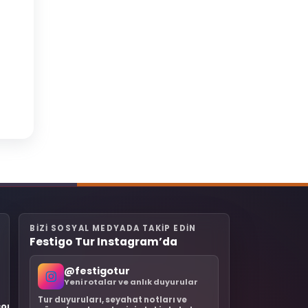
BIZI SOSYAL MEDYADA TAKIP EDIN
Festigo Tur Instagram’da
@festigotur
Yeni rotalar ve anlık duyurular
Tur duyuruları, seyahat notları ve
.com