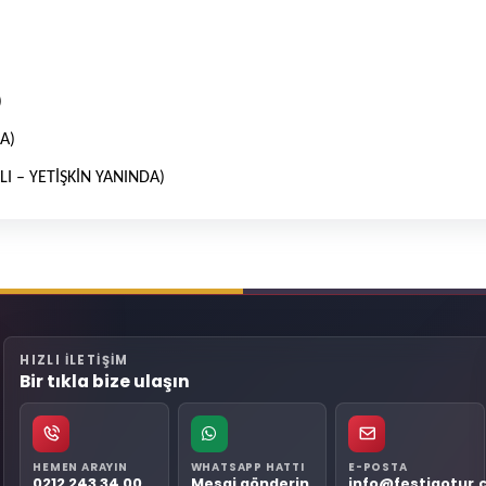
)
DA)
LI – YETİŞKİN YANINDA)
HIZLI ILETIŞIM
Bir tıkla bize ulaşın
HEMEN ARAYIN
WHATSAPP HATTI
E-POSTA
0212 243 34 00
Mesaj gönderin
info@festigotur