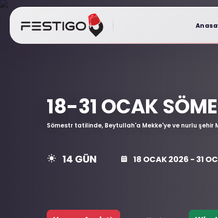
Anasa
18-31 OCAK SÖM
Sömestr tatilinde, Beytullah'a Mekke'ye ve nurlu şehir
14 GÜN
18 OCAK 2026 - 31 O