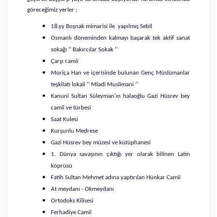
göreceğimiz yerler ;
18.yy Boşnak mimarisi ile yapılmış Sebil
Osmanlı döneminden kalmayı başarak tek aktif sanat
sokağı ‘’ Bakırcılar Sokak ‘’
Çarşı camii
Moriça Han ve içerisinde bulunan Genç Müslümanlar
teşkilatı lokali ‘’ Mladi Muslimani ‘’
Kanuni Sultan Süleyman’ın halaoğlu Gazi Hüsrev bey
camii ve türbesi
Saat Kulesi
Kurşunlu Medrese
Gazi Hüsrev bey müzesi ve kütüphanesi
1. Dünya savaşının çıktığı yer olarak bilinen Latin
köprüsü
Fatih Sultan Mehmet adına yaptırılan Hünkar Camii
At meydanı - Okmeydanı
Ortodoks Kilisesi
Ferhadiye Camii