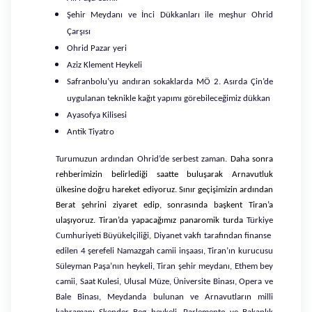
Şehir Meydanı ve İnci Dükkanları ile meşhur Ohrid
Çarşısı
Ohrid Pazar yeri
Aziz Klement Heykeli
Safranbolu’yu andıran sokaklarda MÖ 2. Asırda Çin’de
uygulanan teknikle kağıt yapımı görebileceğimiz dükkan
Ayasofya Kilisesi
Antik Tiyatro
Turumuzun ardından Ohrid’de serbest zaman.
Daha sonra
rehberimizin belirlediği saatte buluşarak Arnavutluk
ülkesine doğru hareket ediyoruz. Sınır geçişimizin ardından
Berat şehrini ziyaret edip, sonrasında başkent Tiran’a
ulaşıyoruz. Tiran’da yapacağımız panaromik turda
Türkiye
Cumhuriyeti Büyükelçiliği, Diyanet vakfı tarafından finanse
edilen 4 şerefeli Namazgah camii inşaası, Tiran’ın kurucusu
Süleyman Paşa’nın heykeli, Tiran şehir meydanı, Ethem bey
camii, Saat Kulesi, Ulusal Müze, Üniversite Binası, Opera ve
Bale Binası, Meydanda bulunan ve Arnavutların milli