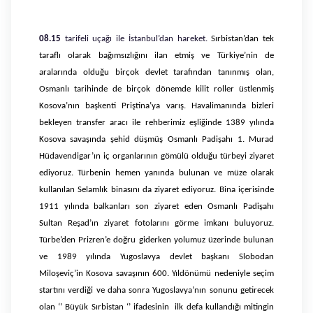
08.15
tarifeli uçağı ile İstanbul’dan hareket.
Sırbistan’dan tek
taraflı olarak bağımsızlığını ilan etmiş ve Türkiye’nin de
aralarında olduğu birçok devlet tarafından tanınmış olan,
Osmanlı tarihinde de birçok dönemde kilit roller üstlenmiş
Kosova’nın başkenti
Priştina’ya varış.
Havalimanında bizleri
bekleyen transfer aracı ile rehberimiz eşliğinde 1389 yılında
Kosova savaşında şehid düşmüş Osmanlı Padişahı 1. Murad
Hüdavendigar’ın iç organlarının gömülü olduğu türbeyi ziyaret
ediyoruz. Türbenin hemen yanında bulunan ve müze olarak
kullanılan Selamlık binasını da ziyaret ediyoruz. Bina içerisinde
1911 yılında balkanları son ziyaret eden Osmanlı Padişahı
Sultan Reşad’ın ziyaret fotolarını görme imkanı buluyoruz.
Türbe’den Prizren’e doğru giderken yolumuz üzerinde bulunan
ve 1989 yılında Yugoslavya devlet başkanı Slobodan
Miloşeviç’in Kosova savaşının 600. Yıldönümü nedeniyle seçim
startını verdiği ve daha sonra Yugoslavya’nın sonunu getirecek
olan ‘’ Büyük Sırbistan ‘’ ifadesinin ilk defa kullandığı mitingin