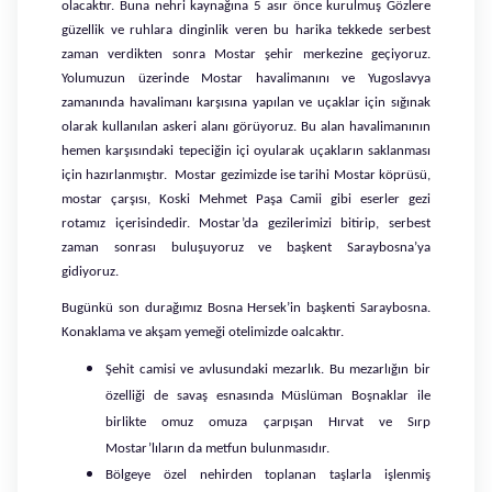
olacaktır. Buna nehri kaynağına 5 asır önce kurulmuş Gözlere
güzellik ve ruhlara dinginlik veren bu harika tekkede serbest
zaman verdikten sonra Mostar şehir merkezine geçiyoruz.
Yolumuzun üzerinde Mostar havalimanını ve Yugoslavya
zamanında havalimanı karşısına yapılan ve uçaklar için sığınak
olarak kullanılan askeri alanı görüyoruz. Bu alan havalimanının
hemen karşısındaki tepeciğin içi oyularak uçakların saklanması
için hazırlanmıştır. Mostar gezimizde ise tarihi Mostar köprüsü,
mostar çarşısı, Koski Mehmet Paşa Camii gibi eserler gezi
rotamız içerisindedir. Mostar’da gezilerimizi bitirip, serbest
zaman sonrası buluşuyoruz ve başkent Saraybosna’ya
gidiyoruz.
Bugünkü son durağımız Bosna Hersek’in başkenti Saraybosna.
Konaklama ve akşam yemeği otelimizde oalcaktır.
Şehit camisi ve avlusundaki mezarlık. Bu mezarlığın bir
özelliği de savaş esnasında Müslüman Boşnaklar ile
birlikte omuz omuza çarpışan Hırvat ve Sırp
Mostar’lıların da metfun bulunmasıdır.
Bölgeye özel nehirden toplanan taşlarla işlenmiş