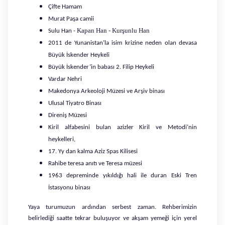
Çifte Hamam
Murat Paşa camii
Kapan Han - Kurşunlu Han
Sulu Han -
2011 de Yunanistan’la isim krizine neden olan devasa
Büyük İskender Heykeli
Büyük İskender’in babası 2. Filip Heykeli
Vardar Nehri
Makedonya Arkeoloji Müzesi ve Arşiv binası
Ulusal Tiyatro Binası
Direniş Müzesi
Kiril alfabesini bulan azizler Kiril ve Metodi’nin
heykelleri,
17. Yy dan kalma Aziz Spas Kilisesi
Rahibe teresa anıtı ve Teresa müzesi
1963 depreminde yıkıldığı hali ile duran Eski Tren
İstasyonu binası
Yaya turumuzun ardından serbest zaman. Rehberimizin
belirlediği saatte tekrar buluşuyor ve akşam yemeği için yerel