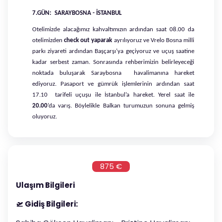
7.GÜN: SARAYBOSNA - İSTANBUL
Otelimizde alacağımız kahvaltımızın ardından saat 08.00 da
otelimizden
check out yaparak
ayrılıyoruz ve Vrelo Bosna milli
parkı ziyareti ardından Başçarşı’ya geçiyoruz ve uçuş saatine
kadar serbest zaman. Sonrasında rehberimizin belirleyeceği
noktada buluşarak Saraybosna havalimanına hareket
ediyoruz. Pasaport ve gümrük işlemlerinin ardından saat
17.10 tarifeli uçuşu ile İstanbul’a hareket. Yerel saat ile
20.00
’da varış. Böylelikle Balkan turumuzun sonuna gelmiş
oluyoruz.
875 €
Ulaşım Bilgileri
🛫
Gidiş Bilgileri: