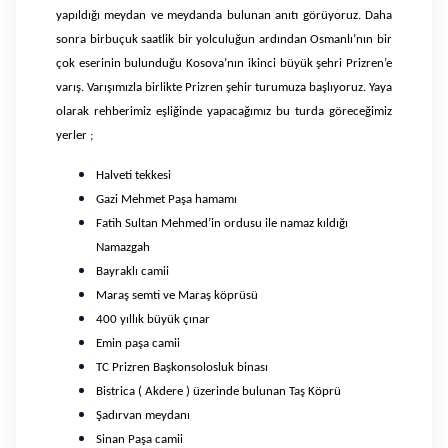
yapıldığı meydan ve meydanda bulunan anıtı görüyoruz. Daha
sonra birbuçuk saatlik bir yolculuğun ardından Osmanlı’nın bir
çok eserinin bulunduğu Kosova’nın ikinci büyük şehri Prizren’e
varış. Varışımızla birlikte Prizren şehir turumuza başlıyoruz. Yaya
olarak rehberimiz eşliğinde yapacağımız bu turda göreceğimiz
yerler ;
Halveti tekkesi
Gazi Mehmet Paşa hamamı
Fatih Sultan Mehmed’in ordusu ile namaz kıldığı
Namazgah
Bayraklı camii
Maraş semti ve Maraş köprüsü
400 yıllık büyük çınar
Emin paşa camii
TC Prizren Başkonsolosluk binası
Bistrica ( Akdere ) üzerinde bulunan Taş Köprü
Şadırvan meydanı
Sinan Paşa camii