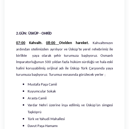
2.GÜN: ÜSKÜP - OHRİD
07:00
Kahvaltı.
08:00
Otelden hareket.
Kahvaltımızın
ardından otelimizden ayrılıyor ve Üsküp’te yerel rehebrimiz ile
birlikte yaya olarak şehir turumuza başlıyoruz. Osmanlı
İmparatorluğunun 500 yıldan fazla hüküm sürdüğü ve hala eski
halini koruyabilmiş orijinal adı ile Üsküp Türk Çarşısında yaya
turumuza başlıyoruz. Turumuz esnasında görülecek yerler ;
Mustafa Paşa Camii
Kuyumcular Sokak
Arasta Camii
Vardar Nehri üzerine inşa edilmiş ve Üsküp’ün simgesi
Taşköprü
Türk ve Yahudi Mahallesi
Davut Paşa Hamamı