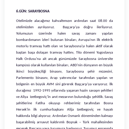
6.GÜN: SARAYBOSNA
Otelimizde alacağımız kahvaltımızın ardından saat 08.00 da
otelimizden ayrılıyoruz. Başçarşı’ya doğru ilerliyoruz.
Yolumuzun üzerinde halen savaş zamanı yapılan
bombardımanın izleri bulunan binaları, Avrupa’nın ilk elektrik
motorlu tramvay hattı olan ve Saraybosna’yı halen aktif olarak
baştan başa dolaşan tramvay hattını, Tito dönemi Yugoslavya
Halk Ordusu’na ait ancak günümüzde Saraybosna üniversite
kampüsü olarak kullanılan binaları, ABD’nin dünyanın en büyük
ikinci büyükeçiliği binasını, Saraybosna şehir müzesini,
Parlemento binasını, Arap yatırımcılar tarafından yapılan ve
bölgenin en büyük AVM sini görerek Başçarşı’ya varıyoruz. İlk
durağımız 1992-1995 yıllarında yaşanan hazin savaşın şehitleri
ve Aliya Izetbegoviç’in anıt mezarının bulunduğu şehitlik. Savaş
şehitlerine Fatiha okuyup rehberimiz tarafından Bosna
Hersek’in ilk cumhurbaşkanı Alija Izetbegoviç ve hayatı
hakkında bilgi alıyoruz. Ardından Osmanlı döneminden kalmayı
başarabilmiş arnavut kaldırımlı Boşnak – Türk mahallesinden
geçerek Başçarşı yaya turumuza başlıyoruz. Turumuz esnasında