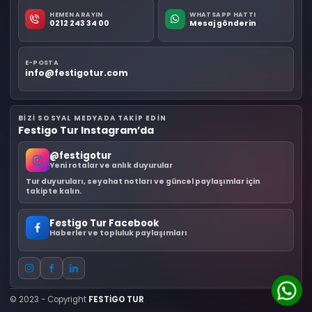
HEMEN ARAYIN
WHATSAPP HATTI
0212 243 34 00
Mesaj gönderin
E-POSTA
info@festigotur.com
BIZI SOSYAL MEDYADA TAKIP EDIN
Festigo Tur Instagram’da
@festigotur
Yeni rotalar ve anlık duyurular
Tur duyuruları, seyahat notları ve güncel paylaşımlar için
takipte kalın.
Festigo Tur Facebook
Haberler ve topluluk paylaşımları
© 2023 - Copyright
FESTİGO TUR