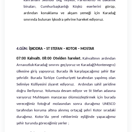
kahramanı Skender Beg heykeli, Parlemento ve Bakanlık
binaları, Cumhurbaşkanlığı Köşkü eserlerini
görüp,
ardından konaklama ve akşam yemeği için Karadağ
sınırında bulunan İşkodra şehrine hareket ediyoruz.
4.GÜN:
İŞKODRA – ST STEFAN – KOTOR – MOSTAR
07:00 Kahvaltı. 08:00 Otelden hareket.
Kahvaltının ardından
Arnavutluk-Karadağ sınırını geçiyoruz ve Karadağ(Montenegro)
ülkesine giriş yapıyoruz. Burada ilk karşılaşacağımız şehir Bar
şehridir. Burada Türkiye Cumhuriyeti tarafından yapılmış olan
Selimiye Külliyesini ziyaret ediyoruz. Ardından sahil şeridine
doğru ilerliyoruz. Yolumuza devam ediyor ve St Stefan adasına
varıyoruz
Muhteşem manzarayı ölümsüzleştirmek için burada
vereceğimiz fotoğraf molasından sonra durağımız UNESCO
tarafından koruma altına alınmış ortaçağ şehri Kotor sıradaki
durağımız. Kotor’da yerel rehberimiz eşliğinde yapacağımız
şehir turunda göreceğimiz yerler ;