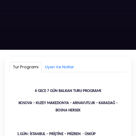
30 AĞUSTOS - 5 EYLÜL BALKAN TURU
TURUMUZ TAMAMLANMIŞTIR
Tur Programı
Uyarı Ve Notlar
6 GECE - 7 GÜN
30 AĞUSTOS 2025 - 05 EYLÜL 2025
6 GECE 7 GÜN BALKAN TURU PROGRAMI
Hemen Ara!
KOSOVA – KUZEY MAKEDONYA – ARNAVUTLUK – KARADAĞ –
BOSNA HERSEK
Whatsapptan Yaz!
1.GÜN: İSTANBUL – PRİŞTİNE – PRİZREN - ÜSKÜP