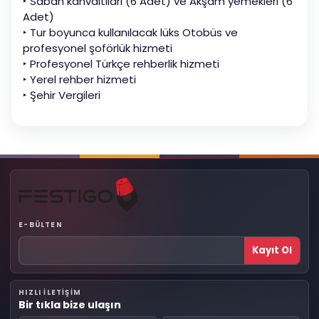
‣ Sabah kahvaltıları (6 Adet) ve Akşam yemekleri (6
Adet)
‣ Tur boyunca kullanılacak lüks Otobüs ve
profesyonel şoförlük hizmeti
‣ Profesyonel Türkçe rehberlik hizmeti
‣ Yerel rehber hizmeti
‣ Şehir Vergileri
E-BÜLTEN
Kayıt Ol
HIZLI ILETIŞIM
Bir tıkla bize ulaşın