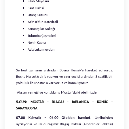
Silah Meydanı
Saat Kulesi
Utanç Sütunu
Aziz Trifun Katedrali
Zanaatçılar Sokağı
Tulumba Çeşmeleri
Nehir Kapısı
Aziz Luka meydanı
Serbest zamanın ardından Bosna Hersek’e hareket ediyoruz.
Bosna Hersek’e giriş yapıyor ve sınır geçişi ardından 3 saatlik bir
yolculuk ile Mostar’a varıyoruz ve konaklıyoruz.
Akşam yemeği ve konaklama Mostar’da ki otelimizde.
5.GÜN: MOSTAR – BLAGAJ – JABLANICA – KONJİC –
SARAYBOSNA
07.00 Kahvaltı – 08.00 Otelden hareket.
Otelimizden
ayrılıyoruz ve ilk durağımız Blagaj Tekkesi (Alperenler Tekkesi)