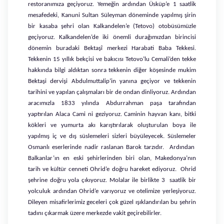
restoranımıza geçiyoruz. Yemeğin ardından Üsküp’e 1 saatlik
mesafedeki, Kanuni Sultan Süleyman döneminde yapılmış şirin
bir kasaba şehri olan Kalkandelen’e (Tetovo) otobüsümüzle
geçiyoruz. Kalkandelen’de iki önemli durağımızdan birincisi
dönemin buradaki Bektaşî merkezi Harabati Baba Tekkesi.
Tekkenin 15 yıllık bekçisi ve bakıcısı Tetovo’lu Cemali’den tekke
hakkında bilgi aldıktan sonra tekkenin diğer köşesinde mukim
Bektaşi dervişi Abdulmuttalip’in yanına geçiyor ve tekkenin
tarihini ve yapılan çalışmaları bir de ondan dinliyoruz. Ardından
aracımızla 1833 yılında Abdurrahman paşa tarafından
yaptırılan Alaca Cami ni geziyoruz. Caminin hayvan kanı, bitki
kökleri ve yumurta akı karıştırılarak oluşturulan boya ile
yapılmış iç ve dış süslemeleri sizleri büyüleyecek. Süslemeler
Osmanlı eserlerinde nadir raslanan Barok tarzıdır. Ardından
Balkanlar’ın en eski şehirlerinden biri olan, Makedonya’nın
tarih ve kültür cenneti Ohrid’e doğru hareket ediyoruz. Ohrid
şehrine doğru yola çıkıyoruz. Molalar ile birlikte 3 saatlik bir
yolculuk ardından Ohrid’e varıyoruz ve otelimize yerleşiyoruz.
Dileyen misafirlerimiz geceleri çok güzel ışıklandırılan bu şehrin
tadını çıkarmak üzere merkezde vakit geçirebilirler.