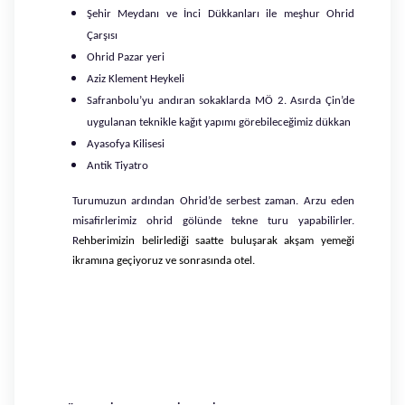
Şehir Meydanı ve İnci Dükkanları ile meşhur Ohrid
Çarşısı
Ohrid Pazar yeri
Aziz Klement Heykeli
Safranbolu’yu andıran sokaklarda MÖ 2. Asırda Çin’de
uygulanan teknikle kağıt yapımı görebileceğimiz dükkan
Ayasofya Kilisesi
Antik Tiyatro
Turumuzun ardından Ohrid’de serbest zaman. Arzu eden
misafirlerimiz ohrid gölünde tekne turu yapabilirler.
R
ehberimizin belirlediği saatte buluşarak akşam yemeği
ikramına geçiyoruz ve sonrasında otel.