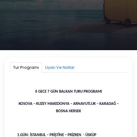
30 AĞUSTOS - 5 EYLÜL BALKAN TURU
| 6 GECE - 7 GÜN | KOSOVA GİDİŞ -
BOSNA DÖNÜŞ
Tur Programı
Uyarı Ve Notlar
Kayıtlarımız dolmuştur. İlginiz için teşekkür ederiz.
6 GECE - 7 GÜN
6 GECE 7 GÜN BALKAN TURU PROGRAMI
30 AĞUSTOS 2025 - 05 EYLÜL 2025
KOSOVA – KUZEY MAKEDONYA – ARNAVUTLUK – KARADAĞ –
Hemen Ara!
BOSNA HERSEK
Whatsapptan Yaz!
1.GÜN: İSTANBUL – PRİŞTİNE – PRİZREN - ÜSKÜP