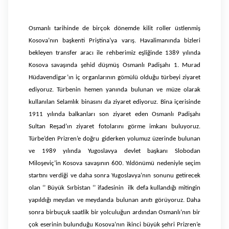
Osmanlı tarihinde de birçok dönemde kilit roller üstlenmiş
Kosova’nın başkenti
Priştina’ya varış.
Havalimanında bizleri
bekleyen transfer aracı ile rehberimiz eşliğinde 1389 yılında
Kosova savaşında şehid düşmüş Osmanlı Padişahı 1. Murad
Hüdavendigar’ın iç organlarının gömülü olduğu türbeyi ziyaret
ediyoruz. Türbenin hemen yanında bulunan ve müze olarak
kullanılan Selamlık binasını da ziyaret ediyoruz. Bina içerisinde
1911 yılında balkanları son ziyaret eden Osmanlı Padişahı
Sultan Reşad’ın ziyaret fotolarını görme imkanı buluyoruz.
Türbe’den Prizren’e doğru giderken yolumuz üzerinde bulunan
ve 1989 yılında Yugoslavya devlet başkanı Slobodan
Miloşeviç’in Kosova savaşının 600. Yıldönümü nedeniyle seçim
startını verdiği ve daha sonra Yugoslavya’nın sonunu getirecek
olan ‘’ Büyük Sırbistan ‘’ ifadesinin ilk defa kullandığı mitingin
yapıldığı meydan ve meydanda bulunan anıtı görüyoruz. Daha
sonra birbuçuk saatlik bir yolculuğun ardından Osmanlı’nın bir
çok eserinin bulunduğu Kosova’nın ikinci büyük şehri Prizren’e