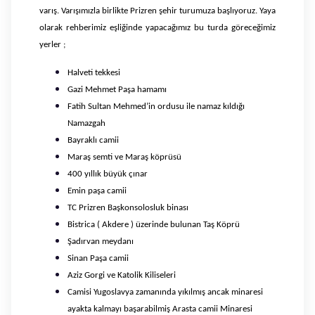
varış. Varışımızla birlikte Prizren şehir turumuza başlıyoruz. Yaya
olarak rehberimiz eşliğinde yapacağımız bu turda göreceğimiz
yerler ;
Halveti tekkesi
Gazi Mehmet Paşa hamamı
Fatih Sultan Mehmed’in ordusu ile namaz kıldığı
Namazgah
Bayraklı camii
Maraş semti ve Maraş köprüsü
400 yıllık büyük çınar
Emin paşa camii
TC Prizren Başkonsolosluk binası
Bistrica ( Akdere ) üzerinde bulunan Taş Köprü
Şadırvan meydanı
Sinan Paşa camii
Aziz Gorgi ve Katolik Kiliseleri
Camisi Yugoslavya zamanında yıkılmış ancak minaresi
ayakta kalmayı başarabilmiş Arasta camii Minaresi