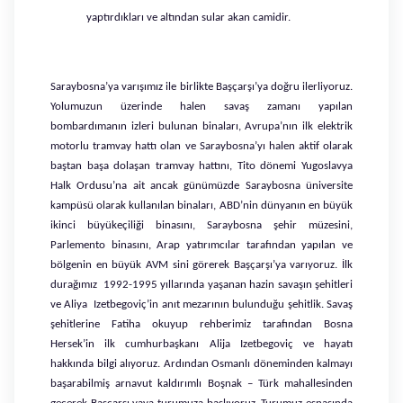
yaptırdıkları ve altından sular akan camidir.
Saraybosna’ya varışımız ile birlikte Başçarşı’ya doğru ilerliyoruz.
Yolumuzun üzerinde halen savaş zamanı yapılan
bombardımanın izleri bulunan binaları, Avrupa’nın ilk elektrik
motorlu tramvay hattı olan ve Saraybosna’yı halen aktif olarak
baştan başa dolaşan tramvay hattını, Tito dönemi Yugoslavya
Halk Ordusu’na ait ancak günümüzde Saraybosna üniversite
kampüsü olarak kullanılan binaları, ABD’nin dünyanın en büyük
ikinci büyükeçiliği binasını, Saraybosna şehir müzesini,
Parlemento binasını, Arap yatırımcılar tarafından yapılan ve
bölgenin en büyük AVM sini görerek Başçarşı’ya varıyoruz. İlk
durağımız 1992-1995 yıllarında yaşanan hazin savaşın şehitleri
ve Aliya Izetbegoviç’in anıt mezarının bulunduğu şehitlik. Savaş
şehitlerine Fatiha okuyup rehberimiz tarafından Bosna
Hersek’in ilk cumhurbaşkanı Alija Izetbegoviç ve hayatı
hakkında bilgi alıyoruz. Ardından Osmanlı döneminden kalmayı
başarabilmiş arnavut kaldırımlı Boşnak – Türk mahallesinden