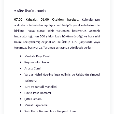
2.GÜN: ÜSKÜP - OHRİD
07:00
Kahvaltı.
08:00
Otelden hareket.
Kahvaltımızın
ardından otelimizden ayrılıyor ve Üsküp’te yerel rehebrimiz ile
birlikte yaya olarak şehir turumuza başlıyoruz. Osmanlı
İmparatorluğunun 500 yıldan fazla hüküm sürdüğü ve hala eski
halini koruyabilmiş orijinal adı ile Üsküp Türk Çarşısında yaya
turumuza başlıyoruz. Turumuz esnasında görülecek yerler ;
Mustafa Paşa Camii
Kuyumcular Sokak
Arasta Camii
Vardar Nehri üzerine inşa edilmiş ve Üsküp’ün simgesi
Taşköprü
Türk ve Yahudi Mahallesi
Davut Paşa Hamamı
Çifte Hamam
Murat Paşa camii
Kapan Han - Kurşunlu Han
Sulu Han -