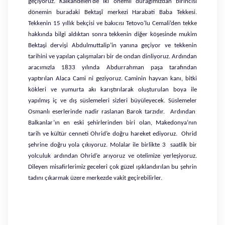
geçiyoruz. Kalkandelen’de iki önemli durağımızdan birincisi
dönemin buradaki Bektaşî merkezi Harabati Baba Tekkesi.
Tekkenin 15 yıllık bekçisi ve bakıcısı Tetovo’lu Cemali’den tekke
hakkında bilgi aldıktan sonra tekkenin diğer köşesinde mukim
Bektaşi dervişi Abdulmuttalip’in yanına geçiyor ve tekkenin
tarihini ve yapılan çalışmaları bir de ondan dinliyoruz. Ardından
aracımızla 1833 yılında Abdurrahman paşa tarafından
yaptırılan Alaca Cami ni geziyoruz. Caminin hayvan kanı, bitki
kökleri ve yumurta akı karıştırılarak oluşturulan boya ile
yapılmış iç ve dış süslemeleri sizleri büyüleyecek. Süslemeler
Osmanlı eserlerinde nadir raslanan Barok tarzıdır. Ardından
Balkanlar’ın en eski şehirlerinden biri olan, Makedonya’nın
tarih ve kültür cenneti Ohrid’e doğru hareket ediyoruz. Ohrid
şehrine doğru yola çıkıyoruz. Molalar ile birlikte 3 saatlik bir
yolculuk ardından Ohrid’e arıyoruz ve otelimize yerleşiyoruz.
Dileyen misafirlerimiz geceleri çok güzel ışıklandırılan bu şehrin
tadını çıkarmak üzere merkezde vakit geçirebilirler.