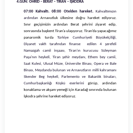
4.GÜN: OHRİD – BERAT – TİRAN – İŞKODRA
07:00 Kahvaltı. 08:00 Otelden hareket.
Kahvaltımızın
ardından
Arnavutluk ülkesine doğru hareket ediyoruz.
Sınır geçişimizin ardından Berat şehrini ziyaret edip,
sonrasında başkent Tiran’a ulaşıyoruz. Tiran’da yapacağımız
panaromik turda
Türkiye Cumhuriyeti Büyükelçiliği,
Diyanet vakfı tarafından finanse edilen 4 şerefeli
Namazgah camii inşaası, Tiran’ın kurucusu Süleyman
Paşa’nın heykeli, Tiran şehir meydanı, Ethem bey camii,
Saat Kulesi, Ulusal Müze, Üniversite Binası, Opera ve Bale
Binası, Meydanda bulunan ve Arnavutların milli kahramanı
Skender Beg heykeli, Parlemento ve Bakanlık binaları,
Cumhurbaşkanlığı Köşkü eserlerini
görüp, ardından
konaklama ve akşam yemeği için Karadağ sınırında bulunan
İşkodra şehrine hareket ediyoruz.