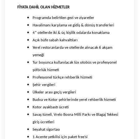
FİYATA DAHİL OLAN HİZMETLER
Programda belirtilen gezi ve ziyaretler
Havalimanı karşılama ve gidiş & dönüş transferleri
4* otellerde iki & üç kişilik odalarda konaklama
Açık büfe sabah kahvaltıları
Yerel restoranlarda ve otellerde alınacak 6 akşam
yemeği
Tur boyunca kullanılacak lüx otobüs ve profesyonel
şöförlük hizmeti
Profesyonel türkçe rehberlik hizmeti
Şehir vergileri
Ülkeler arası geçiş vergileri
Budva ve Kotor şehirlerinde yerel rehberlik hizmeti
Kotor ayakbastı ücreti
Savaş tüneli, Vrelo Bosna Milli Parkı ve Blagaj Tekkesi
giriş ücretleri
Seyahat sigortası
1 Acente yetkilisi için paket free’si