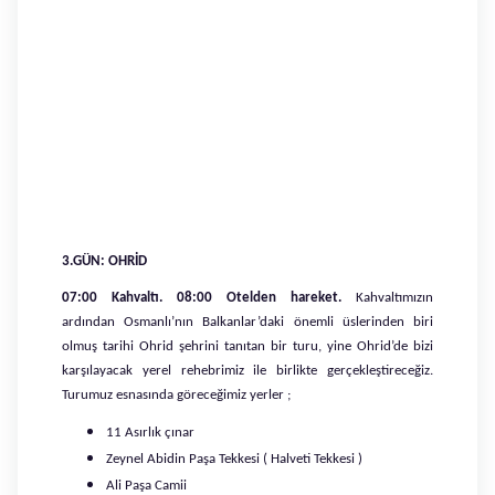
3.GÜN: OHRİD
07:00 Kahvaltı. 08:00 Otelden hareket.
Kahvaltımızın
ardından Osmanlı’nın Balkanlar’daki önemli üslerinden biri
olmuş tarihi Ohrid şehrini tanıtan bir turu, yine Ohrid’de bizi
karşılayacak yerel rehebrimiz ile birlikte gerçekleştireceğiz.
Turumuz esnasında göreceğimiz yerler ;
11 Asırlık çınar
Zeynel Abidin Paşa Tekkesi ( Halveti Tekkesi )
Ali Paşa Camii