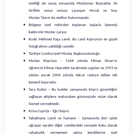
özelliği de savaş esnasında Müslüman Boşnaklar ile
birlikte omuz omuza çarpışan Hırvat ve Sırp
Mostar’lıların da metfun bulunmasıdır.
Bölgeye özel nehirden toplanan taşlarla işlenmiş
kaldırımlı Mostar çarşısı
Koski Mehmet Paşa camii. Bu cami köprünün en güzel
fotoğrafının çekildiği camidir.
Türkiye Cumhuriyeti Mostar Başkonsolosluğu
Mostar Köprüsü – 1566 yılında Mimar Sinan’ın
öğrencisi Mimar Hayrettin tarafından yapılan ve 1993 te
yıkılan ancak 2004 yılında tekrar restore edilen tek
kemerli köprüdür.
Tara Kulesi – Bu kuleler zamanında köprü güvenliğini
sağlayan ekiplere mahsusken günümüzde müze olarak
hizmet vermektedir.
Kriva Cuprija – Eğri köprü
Tabakhane camii ve hamamı – Zamanında deri işiyle
uğraşan eşrafın diğer camilerdeki cemaate koku olarak
rahatsızlık vermemesi adına kendilerine özel