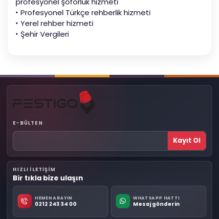
profesyonel şoförlük hizmeti
‣ Profesyonel Türkçe rehberlik hizmeti
‣ Yerel rehber hizmeti
‣ Şehir Vergileri
E-BÜLTEN
Kayıt Ol
HIZLI ILETIŞIM
Bir tıkla bize ulaşın
HEMEN ARAYIN
WHATSAPP HATTI
0212 243 34 00
Mesaj gönderin