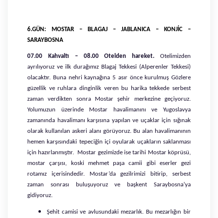
6.GÜN: MOSTAR – BLAGAJ – JABLANICA – KONJİC –
SARAYBOSNA
07.00 Kahvaltı – 08.00 Otelden hareket.
Otelimizden
ayrılıyoruz ve ilk durağımız Blagaj Tekkesi (Alperenler Tekkesi)
olacaktır. Buna nehri kaynağına 5 asır önce kurulmuş Gözlere
güzellik ve ruhlara dinginlik veren bu harika tekkede serbest
zaman verdikten sonra Mostar şehir merkezine geçiyoruz.
Yolumuzun üzerinde Mostar havalimanını ve Yugoslavya
zamanında havalimanı karşısına yapılan ve uçaklar için sığınak
olarak kullanılan askeri alanı görüyoruz. Bu alan havalimanının
hemen karşısındaki tepeciğin içi oyularak uçakların saklanması
için hazırlanmıştır. Mostar gezimizde ise tarihi Mostar köprüsü,
mostar çarşısı, koski mehmet paşa camii gibi eserler gezi
rotamız içerisindedir. Mostar’da gezilrimizi bitirip, serbest
zaman sonrası buluşuyoruz ve başkent Saraybosna’ya
gidiyoruz.
Şehit camisi ve avlusundaki mezarlık. Bu mezarlığın bir