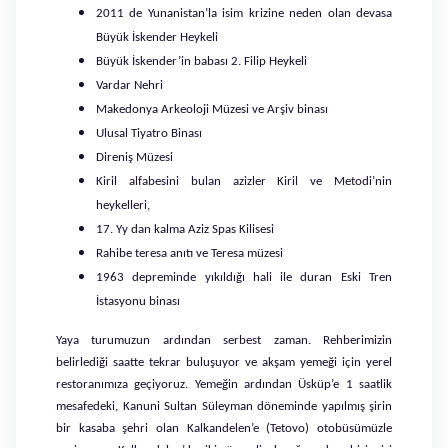
2011 de Yunanistan’la isim krizine neden olan devasa
Büyük İskender Heykeli
Büyük İskender’in babası 2. Filip Heykeli
Vardar Nehri
Makedonya Arkeoloji Müzesi ve Arşiv binası
Ulusal Tiyatro Binası
Direniş Müzesi
Kiril alfabesini bulan azizler Kiril ve Metodi’nin
heykelleri,
17. Yy dan kalma Aziz Spas Kilisesi
Rahibe teresa anıtı ve Teresa müzesi
1963 depreminde yıkıldığı hali ile duran Eski Tren
İstasyonu binası
Yaya turumuzun ardından serbest zaman. Rehberimizin
belirlediği saatte tekrar buluşuyor ve akşam yemeği için yerel
restoranımıza geçiyoruz. Yemeğin ardından Üsküp’e 1 saatlik
mesafedeki, Kanuni Sultan Süleyman döneminde yapılmış şirin
bir kasaba şehri olan Kalkandelen’e (Tetovo) otobüsümüzle