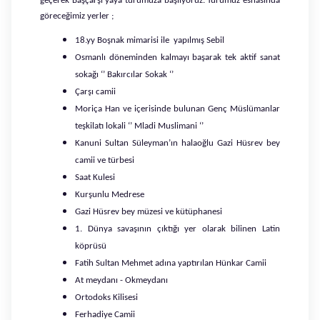
geçerek Başçarşı yaya turumuza başlıyoruz. Turumuz esnasında
göreceğimiz yerler ;
18.yy Boşnak mimarisi ile yapılmış Sebil
Osmanlı döneminden kalmayı başarak tek aktif sanat
sokağı ‘’ Bakırcılar Sokak ‘’
Çarşı camii
Moriça Han ve içerisinde bulunan Genç Müslümanlar
teşkilatı lokali ‘’ Mladi Muslimani ‘’
Kanuni Sultan Süleyman’ın halaoğlu Gazi Hüsrev bey
camii ve türbesi
Saat Kulesi
Kurşunlu Medrese
Gazi Hüsrev bey müzesi ve kütüphanesi
1. Dünya savaşının çıktığı yer olarak bilinen Latin
köprüsü
Fatih Sultan Mehmet adına yaptırılan Hünkar Camii
At meydanı - Okmeydanı
Ortodoks Kilisesi
Ferhadiye Camii