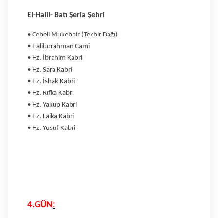
El-Halil- Batı Şeria Şehri
• Cebeli Mukebbir (Tekbir Dağı)
• Halilurrahman Cami
• Hz. İbrahim Kabri
• Hz. Sara Kabri
• Hz. İshak Kabri
• Hz. Rıfka Kabri
• Hz. Yakup Kabri
• Hz. Laika Kabri
• Hz. Yusuf Kabri
:
4.GÜN