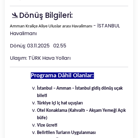
🛬Dönüş Bilgileri:
- İSTANBUL
Amman Kraliçe Aliye Uluslar arası Havalimanı
Havalimanı
Dönüş: 03.11.2025 02.55
Ulaşım: TÜRK Hava Yolları
Programa Dâhil Olanlar:
İstanbul – Amman – İstanbul gidiş dönüş uçak
bileti
Türkiye içi iç hat uçuşları
Otel Konaklama (Kahvaltı – Akşam Yemeği Açık
büfe)
Vize ücreti
Belirtilen Turların Uygulanması