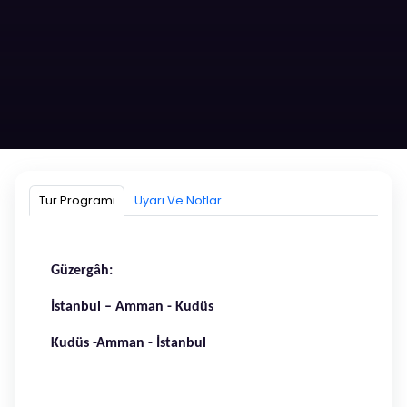
30 EKIM KUDÜS TURU
KONTENJAN DOLMUŞTUR.
Tur Programı
Uyarı Ve Notlar
4 GECE 5 GÜN
30 EKIM 2025 - 03 KASIM 2025
Güzergâh:
İstanbul – Amman - Kudüs
Hemen Ara!
Kudüs -Amman - İstanbul
Whatsapptan Yaz!