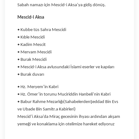
Sabah namazı için Mescid-i Aksa’ya gidiş dönüş.
Mescid-i Aksa
• Kubbe tüs Sahra Mescidi
• Kıble Mescidi
• Kadim Mescit
• Mervam Mescidi
• Burak Mescidi
• Mescid-i Aksa avlusundaki İslami eserler ve kapıları
• Burak duvarı
• Hz. Meryem’in Kabri
• Hz. Ömer’in torunu Muciriddin Hanbeli’nin Kabri
• Babur Rahme Mezarlığı(SahabelerdenŞeddad Bin Evs
ve Ubade Bin Samitr.a Kabirleri)
Mescid’i Aksa’da Miraç gecesinin ihyası ardından akşam
yemeği ve konaklama için otelimize hareket ediyoruz