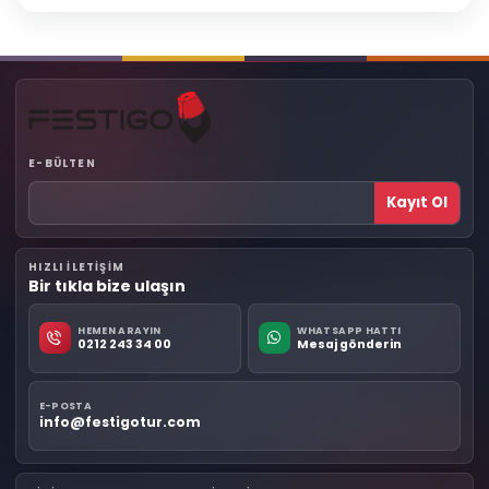
E-BÜLTEN
Kayıt Ol
HIZLI ILETIŞIM
Bir tıkla bize ulaşın
HEMEN ARAYIN
WHATSAPP HATTI
0212 243 34 00
Mesaj gönderin
E-POSTA
info@festigotur.com