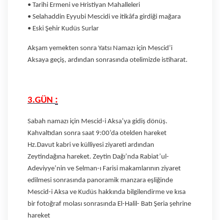
• Tarihi Ermeni ve Hristiyan Mahalleleri
• Selahaddin Eyyubi Mescidi ve itikâfa girdiği mağara
• Eski Şehir Kudüs Surlar
Akşam yemekten sonra Yatsı Namazı için Mescid’i
Aksaya geçiş, ardından
sonrasında otelimizde istiharat.
:
3.GÜN
Sabah namazı için Mescid-i Aksa’ya gidiş dönüş.
Kahvaltıdan sonra saat 9:00’da otelden hareket
Hz.Davut kabri ve külliyesi ziyareti ardından
Zeytindağına hareket. Zeytin Dağı’nda Rabiat’ul-
Adeviyye’nin ve Selman-ı Farisi makamlarının ziyaret
edilmesi sonrasında panoramik manzara eşliğinde
Mescid-i Aksa ve Kudüs hakkında bilgilendirme ve kısa
bir fotoğraf molası sonrasında El-Halil- Batı Şeria şehrine
hareket