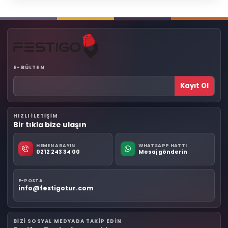
E-BÜLTEN
Kayıt Ol
HIZLI ILETIŞIM
Bir tıkla bize ulaşın
HEMEN ARAYIN
WHATSAPP HATTI
0212 243 34 00
Mesaj gönderin
E-POSTA
info@festigotur.com
BIZI SOSYAL MEDYADA TAKIP EDIN