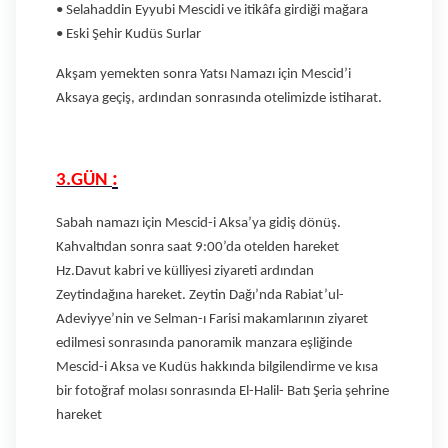
• Selahaddin Eyyubi Mescidi ve itikâfa girdiği mağara
• Eski Şehir Kudüs Surlar
Akşam yemekten sonra Yatsı Namazı için Mescid’i
Aksaya geçiş, ardından
sonrasında otelimizde istiharat.
:
3.GÜN
Sabah namazı için Mescid-i Aksa’ya gidiş dönüş.
Kahvaltıdan sonra saat 9:00’da otelden hareket
Hz.Davut kabri ve külliyesi ziyareti ardından
Zeytindağına hareket. Zeytin Dağı’nda Rabiat’ul-
Adeviyye’nin ve Selman-ı Farisi makamlarının ziyaret
edilmesi sonrasında panoramik manzara eşliğinde
Mescid-i Aksa ve Kudüs hakkında bilgilendirme ve kısa
bir fotoğraf molası sonrasında El-Halil- Batı Şeria şehrine
hareket