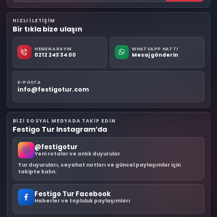
HIZLI ILETIŞIM
Bir tıkla bize ulaşın
HEMEN ARAYIN
WHATSAPP HATTI
0212 243 34 00
Mesaj gönderin
E-POSTA
info@festigotur.com
BIZI SOSYAL MEDYADA TAKIP EDIN
Festigo Tur Instagram’da
@festigotur
Yeni rotalar ve anlık duyurular
Tur duyuruları, seyahat notları ve güncel paylaşımlar için
takipte kalın.
Festigo Tur Facebook
Haberler ve topluluk paylaşımları