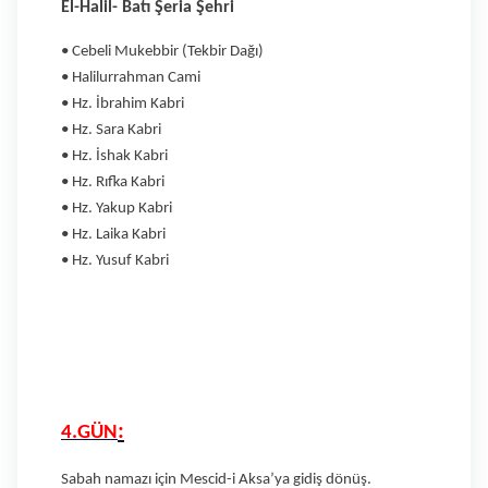
El-Halil- Batı Şeria Şehri
• Cebeli Mukebbir (Tekbir Dağı)
• Halilurrahman Cami
• Hz. İbrahim Kabri
• Hz. Sara Kabri
• Hz. İshak Kabri
• Hz. Rıfka Kabri
• Hz. Yakup Kabri
• Hz. Laika Kabri
• Hz. Yusuf Kabri
:
4.GÜN
Sabah namazı için Mescid-i Aksa’ya gidiş dönüş.