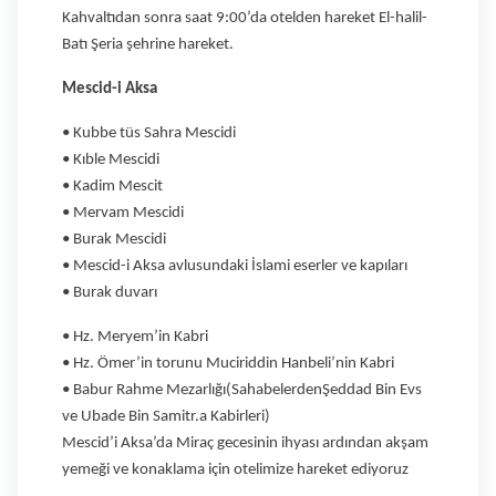
Kahvaltıdan sonra saat 9:00’da otelden hareket El-halil-
Batı Şeria şehrine hareket.
Mescid-i Aksa
• Kubbe tüs Sahra Mescidi
• Kıble Mescidi
• Kadim Mescit
• Mervam Mescidi
• Burak Mescidi
• Mescid-i Aksa avlusundaki İslami eserler ve kapıları
• Burak duvarı
• Hz. Meryem’in Kabri
• Hz. Ömer’in torunu Muciriddin Hanbeli’nin Kabri
• Babur Rahme Mezarlığı(SahabelerdenŞeddad Bin Evs
ve Ubade Bin Samitr.a Kabirleri)
Mescid’i Aksa’da Miraç gecesinin ihyası ardından akşam
yemeği ve konaklama için otelimize hareket ediyoruz