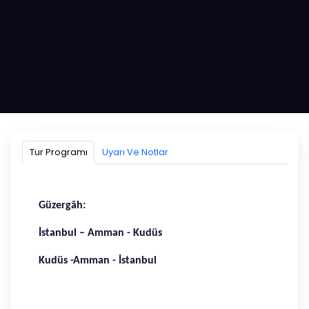
6-11 AĞUSTOS KUDÜS TURU
TURUMUZ TAMAMLANMIŞTIR
Tur Programı
Uyarı Ve Notlar
4 GECE 5 GÜN
06 AĞUSTOS 2025 - 11 AĞUSTOS 2025
Güzergâh:
İstanbul – Amman - Kudüs
Hemen Ara!
Kudüs -Amman - İstanbul
Whatsapptan Yaz!