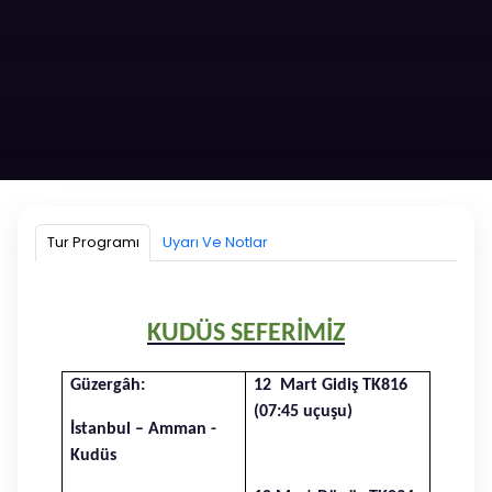
KADİR GECESİ KUDÜS TURU
Kayıtlarımız dolmuştur. İlginiz için teşekkür ederiz.
Tur Programı
Uyarı Ve Notlar
5 GECE 6 GÜN
12 MART 2026 - 18 MART 2026
KUDÜS SEFERİMİZ
Hemen Ara!
Güzergâh:
12 Mart Gidiş TK816
(07:45 uçuşu)
İstanbul – Amman -
Whatsapptan Yaz!
Kudüs