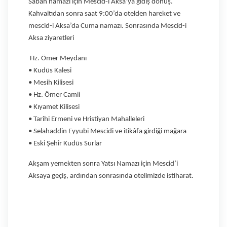
Sabah namazı için Mescid-i Aksa’ya gidiş dönüş.
Kahvaltıdan sonra saat 9:00’da otelden hareket ve
mescid-i Aksa’da Cuma namazı. Sonrasında Mescid-i
Aksa ziyaretleri
Hz. Ömer Meydanı
• Kudüs Kalesi
• Mesih Kilisesi
• Hz. Ömer Camii
• Kıyamet Kilisesi
• Tarihi Ermeni ve Hristiyan Mahalleleri
• Selahaddin Eyyubi Mescidi ve itikâfa girdiği mağara
• Eski Şehir Kudüs Surlar
Akşam yemekten sonra Yatsı Namazı için Mescid’i
Aksaya geçiş, ardından
sonrasında otelimizde istiharat.