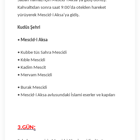
Sabah namazı için Mescid-i Aksa’ya gidiş dönüş.
Kahvaltıdan sonra saat 9:00’da otelden hareket
yürüyerek Mescid-i Aksa’ya gidiş.
Kudüs Şehri
•
Mescid-i Aksa
• Kubbe tüs Sahra Mescidi
• Kıble Mescidi
• Kadim Mescit
• Mervam Mescidi
• Burak Mescidi
• Mescid-i Aksa avlusundaki İslami eserler ve kapıları
:
3.GÜN