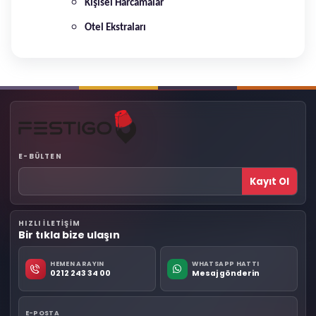
Kişisel Harcamalar
Otel Ekstraları
E-BÜLTEN
Kayıt Ol
HIZLI ILETIŞIM
Bir tıkla bize ulaşın
HEMEN ARAYIN
WHATSAPP HATTI
0212 243 34 00
Mesaj gönderin
E-POSTA