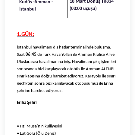
18 Mart Dönüş TK834
Kudüs -Amman -
(03:00 uçuşu)
İstanbul
:
1.GÜN
İstanbul havalimanı dış hatlar terminalinde buluşma.
Saat
06:45
de Türk Hava Yolları ile Amman Kraliçe Aliye
Uluslararası havalimanına iniş. Havalimanı çıkış işlemleri
sonrasında bizi karşılayacak otobüs ile Amman ALENBI
sınır kapısına doğru hareket ediyoruz. Karayolu ile sınırı
geçtikten sonra bizi karşılayacak otobüsümüz ile Eriha
şehrine hareket ediyoruz.
Eriha Şehri
• Hz. Musa’nın külliyesini
• Lut Gölü (Ölü Deniz)