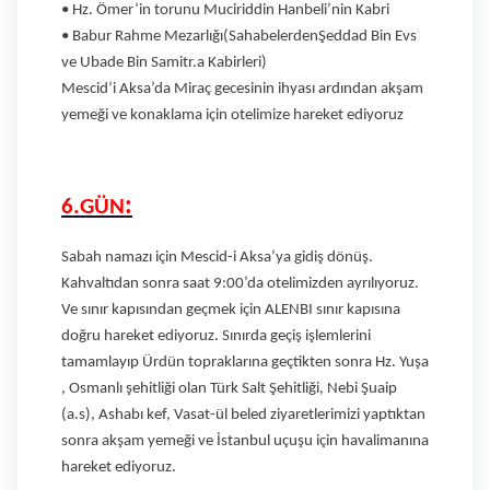
• Hz. Ömer’in torunu Muciriddin Hanbeli’nin Kabri
• Babur Rahme Mezarlığı(SahabelerdenŞeddad Bin Evs
ve Ubade Bin Samitr.a Kabirleri)
Mescid’i Aksa’da Miraç gecesinin ihyası ardından akşam
yemeği ve konaklama için otelimize hareket ediyoruz
:
6.GÜN
Sabah namazı için Mescid-i Aksa’ya gidiş dönüş.
Kahvaltıdan sonra saat 9:00’da otelimizden ayrılıyoruz.
Ve sınır kapısından geçmek için ALENBI sınır kapısına
doğru hareket ediyoruz. Sınırda geçiş işlemlerini
tamamlayıp Ürdün topraklarına geçtikten sonra Hz. Yuşa
, Osmanlı şehitliği olan Türk Salt Şehitliği, Nebi Şuaip
(a.s), Ashabı kef, Vasat-ül beled ziyaretlerimizi yaptıktan
sonra akşam yemeği ve İstanbul uçuşu için havalimanına
hareket ediyoruz.