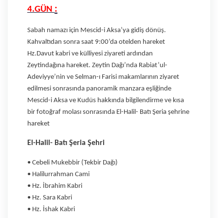
:
4.GÜN
Sabah namazı için Mescid-i Aksa’ya gidiş dönüş.
Kahvaltıdan sonra saat 9:00’da otelden hareket
Hz.Davut kabri ve külliyesi ziyareti ardından
Zeytindağına hareket. Zeytin Dağı’nda Rabiat’ul-
Adeviyye’nin ve Selman-ı Farisi makamlarının ziyaret
edilmesi sonrasında panoramik manzara eşliğinde
Mescid-i Aksa ve Kudüs hakkında bilgilendirme ve kısa
bir fotoğraf molası sonrasında El-Halil- Batı Şeria şehrine
hareket
El-Halil- Batı Şeria Şehri
• Cebeli Mukebbir (Tekbir Dağı)
• Halilurrahman Cami
• Hz. İbrahim Kabri
• Hz. Sara Kabri
• Hz. İshak Kabri