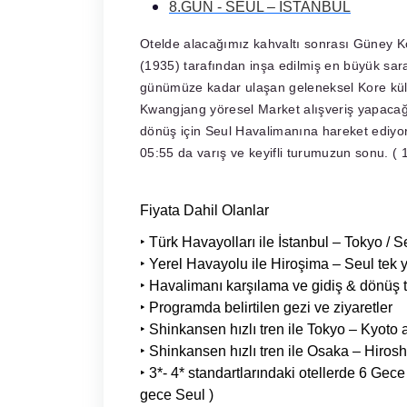
8.GÜN - SEUL – İSTANBUL
Otelde alacağımız kahvaltı sonrası Güney 
(1935) tarafından inşa edilmiş en büyük s
günümüze kadar ulaşan geleneksel Kore kül
Kwangjang yöresel Market alışveriş yapacağ
dönüş için Seul Havalimanına hareket ediyor
05:55 da varış ve keyifli turumuzun sonu. ( 
Fiyata Dahil Olanlar
‣
Türk Havayolları ile İstanbul – Tokyo / S
‣
Yerel Havayolu ile Hiroşima – Seul tek yö
‣
Havalimanı karşılama ve gidiş & dönüş tr
‣
Programda belirtilen gezi ve ziyaretler
‣
Shinkansen hızlı tren ile Tokyo – Kyoto ar
‣
Shinkansen hızlı tren ile Osaka – Hiroshim
‣
3*- 4* standartlarındaki otellerde 6 Ge
gece Seul )