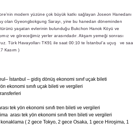
Kore’nin modern yüzüne çok büyük katkı sağlayan Joseon Hanedanı
aray olan Gyeongbokgung Sarayı, yine bu hanedan döneminden
türünü yaşatan evlerinin bulunduğu Bukchon Hanok Köyü ve
ımız ve göreceğimiz yerler arasındadır. Akşam yemeği sonrası
uz. Türk Havayolları TK91 ile saat 00:10 te İstanbul’a uçuş ve saa
17 Kasım )
eul– İstanbul – gidiş dönüş ekonomi sınıf uçak bileti
n ekonomi sınıfı uçak bileti ve vergileri
ansferleri
ası tek yön ekonomi sınıfı tren bileti ve vergileri
a arası tek yön ekonomi sınıfı tren bileti ve vergileri
ce konaklama ( 2 gece Tokyo, 2 gece Osaka, 1 gece Hiroşima, 1