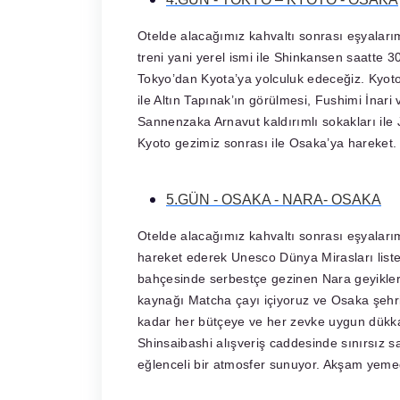
Otelde alacağımız kahvaltı sonrası eşyalarım
treni yani yerel ismi ile Shinkansen saatte 3
Tokyo’dan Kyota’ya yolculuk edeceğiz. Kyot
ile Altın Tapınak’ın görülmesi, Fushimi İna
Sannenzaka Arnavut kaldırımlı sokakları ile J
Kyoto gezimiz sonrası ile Osaka’ya hareke
5.GÜN - OSAKA - NARA- OSAKA
Otelde alacağımız kahvaltı sonrası eşyalarım
hareket ederek Unesco Dünya Mirasları listes
bahçesinde serbestçe gezinen Nara geyikle
kaynağı Matcha çayı içiyoruz ve Osaka şehr
kadar her bütçeye ve her zevke uygun dükka
Shinsaibashi alışveriş caddesinde sınırsız sa
eğlenceli bir atmosfer sunuyor. Akşam yeme