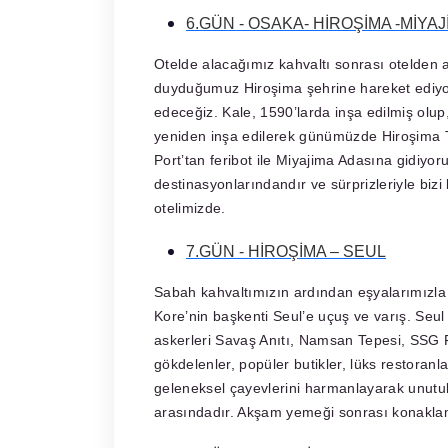
6.GÜN - OSAKA- HİROŞİMA -MİYAJ
Otelde alacağımız kahvaltı sonrası otelden ay
duyduğumuz Hiroşima şehrine hareket ediyor
edeceğiz. Kale, 1590’larda inşa edilmiş olup
yeniden inşa edilerek günümüzde Hiroşima T
Port’tan feribot ile Miyajima Adasına gidiyo
destinasyonlarındandır ve sürprizleriyle bi
otelimizde.
7.GÜN - HİROŞİMA – SEUL
Sabah kahvaltımızın ardından eşyalarımızla 
Kore’nin başkenti Seul’e uçuş ve varış. Seu
askerleri Savaş Anıtı, Namsan Tepesi, SSG Fl
gökdelenler, popüler butikler, lüks restoranl
geleneksel çayevlerini harmanlayarak unut
arasındadır. Akşam yemeği sonrası konakla