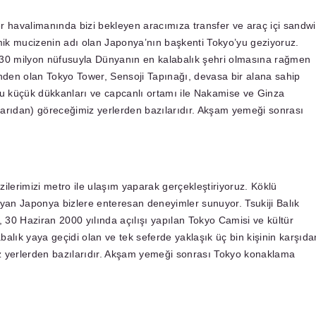
r havalimanında bizi bekleyen aracımıza transfer ve araç içi sandw
ik mucizenin adı olan Japonya’nın başkenti Tokyo’yu geziyoruz.
ve 30 milyon nüfusuyla Dünyanın en kalabalık şehri olmasına rağmen
inden olan Tokyo Tower, Sensoji Tapınağı, devasa bir alana sahip
lu küçük dükkanları ve capcanlı ortamı ile Nakamise ve Ginza
ışarıdan) göreceğimiz yerlerden bazılarıdır. Akşam yemeği sonrası
ilerimizi metro ile ulaşım yaparak gerçekleştiriyoruz. Köklü
ayan Japonya bizlere enteresan deneyimler sunuyor. Tsukiji Balık
, 30 Haziran 2000 yılında açılışı yapılan Tokyo Camisi ve kültür
alık yaya geçidi olan ve tek seferde yaklaşık üç bin kişinin karşıda
z yerlerden bazılarıdır. Akşam yemeği sonrası Tokyo konaklama