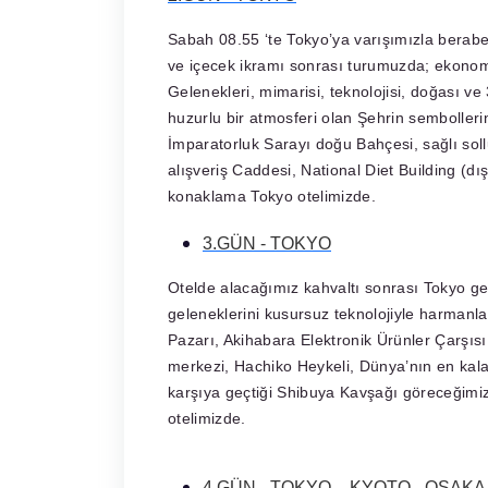
Sabah 08.55 ‘te Tokyo’ya varışımızla berabe
ve içecek ikramı sonrası turumuzda; ekonom
Gelenekleri, mimarisi, teknolojisi, doğası 
huzurlu bir atmosferi olan Şehrin semboller
İmparatorluk Sarayı doğu Bahçesi, sağlı sol
alışveriş Caddesi, National Diet Building (d
konaklama Tokyo otelimizde.
3.GÜN - TOKYO
Otelde alacağımız kahvaltı sonrası Tokyo gez
geleneklerini kusursuz teknolojiyle harmanl
Pazarı, Akihabara Elektronik Ürünler Çarşısı
merkezi, Hachiko Heykeli, Dünya’nın en kalab
karşıya geçtiği Shibuya Kavşağı göreceğimi
otelimizde.
4.GÜN - TOKYO – KYOTO - OSAKA