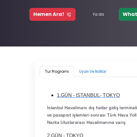
Hemen Ara!
What
Ya da
Tur Programı
Uyarı Ve Notlar
1.GÜN - ISTANBUL- TOKYO
İstanbul Havalimanı dış hatlar gidiş termina
ve pasaport işlemleri sonrası Türk Hava Yoll
Narita Uluslararası Havalimanına varış.
2.GÜN - TOKYO