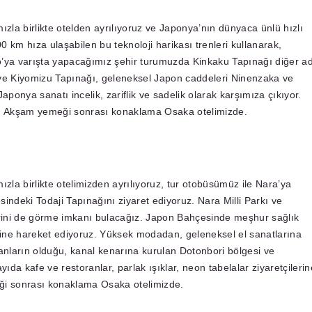
ızla birlikte otelden ayrılıyoruz ve Japonya’nın dünyaca ünlü hızlı
00 km hıza ulaşabilen bu teknoloji harikası trenleri kullanarak,
o’ya varışta yapacağımız şehir turumuzda Kinkaku Tapınağı diğer ad
ri ve Kiyomizu Tapınağı, geleneksel Japon caddeleri Ninenzaka ve
aponya sanatı incelik, zariflik ve sadelik olarak karşımıza çıkıyor.
t. Akşam yemeği sonrası konaklama Osaka otelimizde.
ızla birlikte otelimizden ayrılıyoruz, tur otobüsümüz ile Nara’ya
indeki Todaji Tapınağını ziyaret ediyoruz. Nara Milli Parkı ve
rini de görme imkanı bulacağız. Japon Bahçesinde meşhur sağlık
ine hareket ediyoruz. Yüksek modadan, geleneksel el sanatlarına
nların olduğu, kanal kenarına kurulan Dotonbori bölgesi ve
yıda kafe ve restoranlar, parlak ışıklar, neon tabelalar ziyaretçilerin
ği sonrası konaklama Osaka otelimizde.