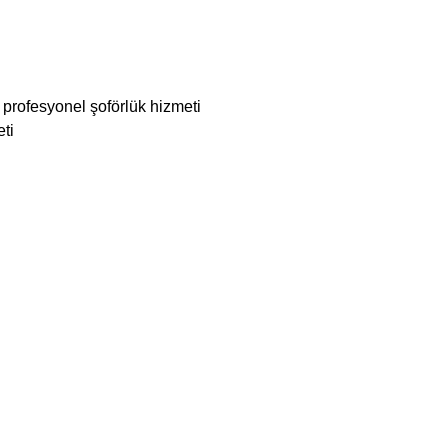
i
profesyonel şoförlük hizmeti
eti