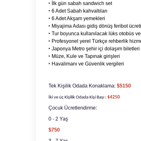
‣
İlk gün sabah sandwich set
‣
6 Adet Sabah kahvaltıları
‣
6 Adet Akşam yemekleri
‣
Miyajima Adası gidiş dönüş feribot ücret
‣
Tur boyunca kullanılacak lüks otobüs ve 
‣
Profesyonel yerel Türkçe rehberlik hizm
‣
Japonya Metro şehir içi dolaşım biletleri
‣
Müze, Kule ve Tapınak girişleri
‣
Havalimanı ve Güvenlik vergileri
Tek Kişilik Odada Konaklama:
$5150
İki ve üç Kişilik Odada Kişi Başı :
$4250
Çocuk Ücretlendirme:
0 - 2 Yaş
$750
3 - 7 Yaş