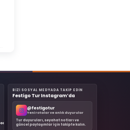
BIZI SOSYAL MEDYADA TAKIP EDIN
Festigo Tur Instagram’da
@festigotur
Yeni rotalar ve anlık duyurular
Tur duyuruları, seyahat notları ve
.com
güncel paylaşımlar için takipte kalın.