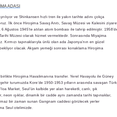
İMA ADASI
rılıyor ve Shinkansen hızlı tren ile yakın tarihte adını çokça
uz. İlk önce Hiroşima Savaş Anıtı, Savaş Müzesi ve Kalesini ziyare
, 6 Ağustos 1945’te atılan atom bombası ile tahrip edilmiştir. 1958’d
arihi Müzesi olarak hizmet vermektedir. Sonrasında Miyajima
ruz. Kırmızı tapınaklarıyla ünlü olan ada Japonya’nın en güzel
zi bekliyor olacak. Akşam yemeği sonrası konaklama Hiroşima
birlikte Hiroşima Havalimanına transfer. Yerel Havayolu ile Güney
l şehir turumuzda Kore’de 1950-1953 yılların arasında savaşan Türk
oa Market, Seul’ün kalbide yer alan hareketli, canlı, şık
ar, neon ışıklar, dinamik bir cadde aynı zamanda tarihi tapınaklar,
ulmaz bir zaman sunan Gangnam caddesi görülecek yerler
ma Seul otelimizde.