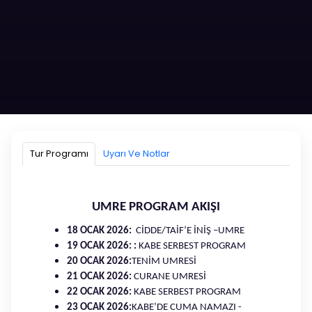
OCAK/SÖMESTR UMRESİ
Mekke, Medine, Kudüs Ziyareti
Tur Programı
Uyarı Ve Notlar
14 GECE 15 GÜN
18 OCAK 2026 - 01 ŞUBAT 2026
UMRE PROGRAM AKIŞI
18 OCAK 2026:
CİDDE/TAİF’E İNİŞ –UMRE
Hemen Ara!
19 OCAK 2026: :
KABE SERBEST PROGRAM
20 OCAK 2026:
TENİM UMRESİ
Whatsapptan Yaz!
21 OCAK 2026:
CURANE UMRESİ
22 OCAK 2026:
KABE SERBEST PROGRAM
23 OCAK 2026:
KABE’DE CUMA NAMAZI -