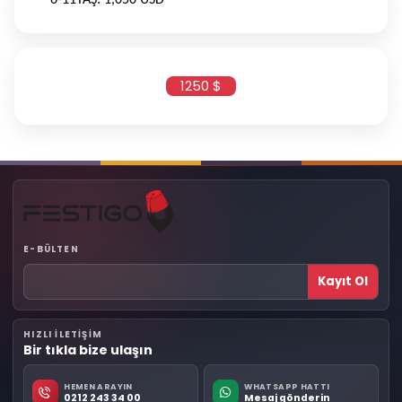
1250 $
E-BÜLTEN
Kayıt Ol
HIZLI ILETIŞIM
Bir tıkla bize ulaşın
HEMEN ARAYIN
WHATSAPP HATTI
0212 243 34 00
Mesaj gönderin