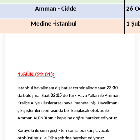
Amman - Cidde
26 O
Medine -İstanbul
1 Şu
:
1.GÜN (22.01)
İstanbul havalimanı dış hatlar terminalinde saat
23:30
da buluşma. Saat
02:05
de Türk Hava Yolları ile Amman
Kraliçe Aliye Uluslararası havalimanına iniş. Havalimanı
çıkış işlemleri sonrasında bizi karşılacak otobüs ile
Amman ALENBI sınır kapısına doğru hareket ediyoruz.
Karayolu ile sınırı geçtikten sonra bizi karşılayacak
otobüsümüz ile Eriha şehrine hareket ediyoruz.