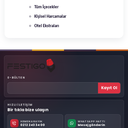
Tüm İçecekler
Kişisel Harcamalar
Otel Ekstraları
E-BÜLTEN
Kayıt Ol
HIZLI ILETIŞIM
Bir tıkla bize ulaşın
HEMEN ARAYIN
WHATSAPP HATTI
0212 243 34 00
Mesaj gönderin