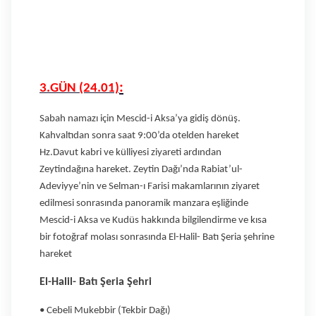
:
3.GÜN (24.01)
Sabah namazı için Mescid-i Aksa’ya gidiş dönüş.
Kahvaltıdan sonra saat 9:00’da otelden hareket
Hz.Davut kabri ve külliyesi ziyareti ardından
Zeytindağına hareket. Zeytin Dağı’nda Rabiat’ul-
Adeviyye’nin ve Selman-ı Farisi makamlarının ziyaret
edilmesi sonrasında panoramik manzara eşliğinde
Mescid-i Aksa ve Kudüs hakkında bilgilendirme ve kısa
bir fotoğraf molası sonrasında El-Halil- Batı Şeria şehrine
hareket
El-Halil- Batı Şeria Şehri
• Cebeli Mukebbir (Tekbir Dağı)