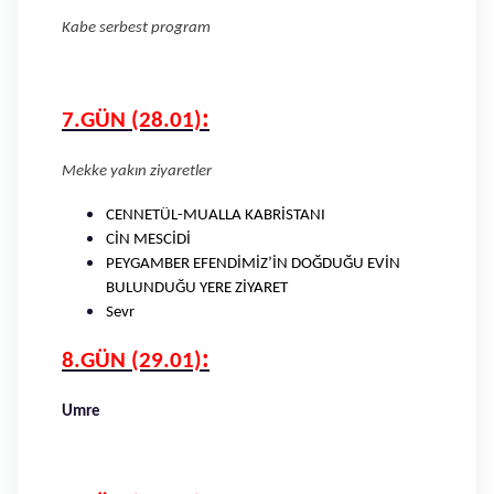
Kabe serbest program
:
7.GÜN (28.01)
Mekke yakın ziyaretler
CENNETÜL-MUALLA KABRİSTANI
CİN MESCİDİ
PEYGAMBER EFENDİMİZ’İN DOĞDUĞU EVİN
BULUNDUĞU YERE ZİYARET
Sevr
:
8.GÜN (29.01)
Umre