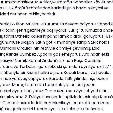
e turumuza başlıyoruz. Atlılar,Muratağa, Sandallar köylerind
 EOKA örgütü tarafından katledilişinin hazin hikayesi ve
izleri derinden etkileyecektir.
keoloji & İkon Müzesi ile turumuza devam ediyoruz.Venedik
ki tarihi şehri gezmeye başlıyoruz. Sur içi turumuzda önce
ış tarihi Othello Kalesi’ni panoramik olarak görüyoruz. Esk
an günümüze ulaşan, Latin gotik mimariye sahip St.Nicholas
Osmanlı Ordularının fethiyle camiiye çevrilmiş, Lala
ahçesinde Cümbez Ağacını gözlemliyoruz. Ardından eski
ırasıyla Namık Kemal Zindanı’nı, Sinan Paşa Camii’ni,
rcunu ve Türbesini görerekeski şehirden ayrılıyoruz. 1974
ı itibariyle bir kısmı halka açılan, Kapalı Maraş ve hayalet
isinde yürüyüş yapıyoruz. Burada, 1818 yılında inşa edilen
ediyoruz. Maraş turumuzu tamamlayıp bu bölgeden
besini ziyaret ediyoruz. Turumuzun son ziyaret yeri olan
a çıkıyoruz. 2. Dünya savaşında İngilizlerin esir alıp Kıbrıs’
n Osmanlı askerlerinin hüzünlühikayelerini rehberimizden
mağusa gezilerimizi tamamlıyor ve otelimize dönüyoruz.