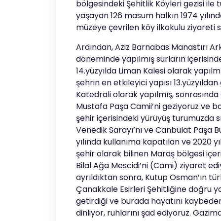
bölgesindeki Şehitlik Köyleri gezisi il
yaşayan 126 masum halkın 1974 yılında
müzeye çevrilen köy ilkokulu ziyareti s
Ardından, Aziz Barnabas Manastırı Ar
döneminde yapılmış surların içerisinde
14.yüzyılda Liman Kalesi olarak yapılm
şehrin en etkileyici yapısı 13.yüzyıld
Katedrali olarak yapılmış, sonrasında 
Mustafa Paşa Camii’ni geziyoruz ve b
şehir içerisindeki yürüyüş turumuzda s
Venedik Sarayı’nı ve Canbulat Paşa Bu
yılında kullanıma kapatılan ve 2020 yıl
şehir olarak bilinen Maraş bölgesi içer
Bilal Ağa Mescidi’ni (Cami) ziyaret 
ayrıldıktan sonra, Kutup Osman’ın tür
Çanakkale Esirleri Şehitliğine doğru yol
getirdiği ve burada hayatını kaybede
dinliyor, ruhlarını şad ediyoruz. Gazi