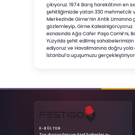
çıkıyoruz. 1974 Barış harekâtının en 
şehitliğimizde yatan 330 mehmetcik v
Merkezinde Girne’nin Antik Limanına gi
gözlemleyip, Girne Kalesinigörüyoruz
esnasında Ağa Cafer Paşa Camii’ni, Ba
Yüzyılda şehit edilmiş sahabelerimizin
ediyoruz ve Havalimanına doğru yola 
İstanbul’a uçuşumuzu gerçekleştiriyor
E-BÜLTEN
Tur duyuruları ve özel haberler e-