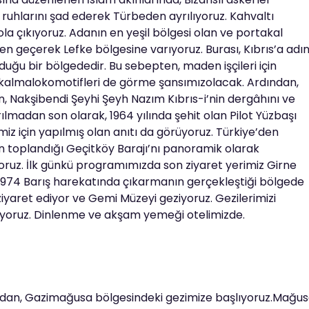
ruhlarını şad ederek Türbeden ayrılıyoruz. Kahvaltı
a çıkıyoruz. Adanın en yeşil bölgesi olan ve portakal
n geçerek Lefke bölgesine varıyoruz. Burası, Kıbrıs’a adın
uğu bir bölgededir. Bu sebepten, maden işçileri için
an kalmalokomotifleri de görme şansımızolacak. Ardından,
n, Nakşibendi Şeyhi Şeyh Nazım Kıbrıs-i’nin dergâhını ve
ılmadan son olarak, 1964 yılında şehit olan Pilot Yüzbaşı
imiz için yapılmış olan anıtı da görüyoruz. Türkiye’den
 toplandığı Geçitköy Barajı’nı panoramik olarak
uz. İlk günkü programımızda son ziyaret yerimiz Girne
 1974 Barış harekatında çıkarmanın gerçekleştiği bölgede
ziyaret ediyor ve Gemi Müzeyi geziyoruz. Gezilerimizi
ıyoruz. Dinlenme ve akşam yemeği otelimizde.
ndan, Gazimağusa bölgesindeki gezimize başlıyoruz.Mağu