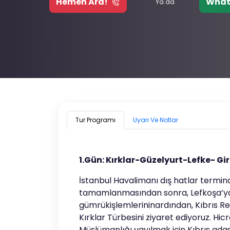
Hemen Ara!
What
Ya da
Tur Programı
Uyarı Ve Notlar
1.Gün: Kırklar-Güzelyurt-Lefke- Gi
İstanbul Havalimanı dış hatlar termin
tamamlanmasından sonra, Lefkoşa’ya 
gümrükişlemlerininardından, Kıbrıs Reh
Kırklar Türbesini ziyaret ediyoruz. Hi
Müslümanlığı yayılmak için Kıbrıs adas