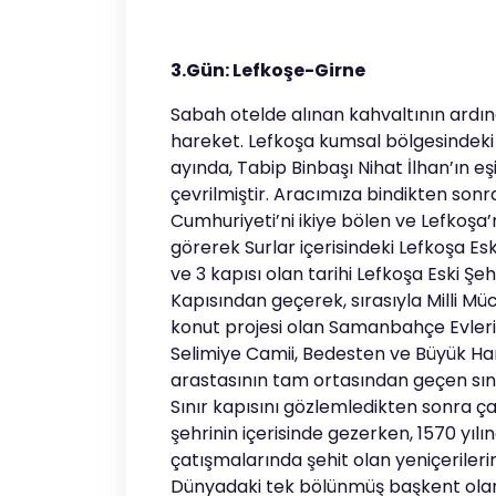
3.Gün: Lefkoşe-Girne
Sabah otelde alınan kahvaltının ardın
hareket. Lefkoşa kumsal bölgesindeki 
ayında, Tabip Binbaşı Nihat İlhan’ın 
çevrilmiştir. Aracımıza bindikten sonr
Cumhuriyeti’ni ikiye bölen ve Lefkoşa’
görerek Surlar içerisindeki Lefkoşa Es
ve 3 kapısı olan tarihi Lefkoşa Eski Şeh
Kapısından geçerek, sırasıyla Milli M
konut projesi olan Samanbahçe Evleri
Selimiye Camii, Bedesten ve Büyük Han 
arastasının tam ortasından geçen sını
Sınır kapısını gözlemledikten sonra ça
şehrinin içerisinde gezerken, 1570 yılı
çatışmalarında şehit olan yeniçerilerin
Dünyadaki tek bölünmüş başkent olan