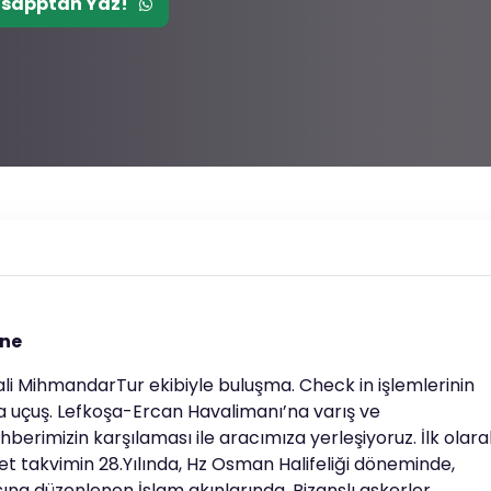
sapptan Yaz!
rne
ali MihmandarTur ekibiyle buluşma. Check in işlemlerinin
uçuş. Lefkoşa-Ercan Havalimanı’na varış ve
berimizin karşılaması ile aracımıza yerleşiyoruz. İlk olara
cret takvimin 28.Yılında, Hz Osman Halifeliği döneminde,
ına düzenlenen İslam akınlarında, Bizanslı askerler