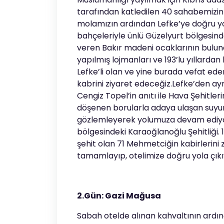
tarafından katledilen 40 sahabemizin 
molamızın ardından Lefke’ye doğru yol
bahçeleriyle ünlü Güzelyurt bölgesinde
veren Bakır madeni ocaklarının bulund
yapılmış lojmanları ve 193’lu yıllard
Lefke’li olan ve yine burada vefat ede
kabrini ziyaret edeceğiz.Lefke’den ayr
Cengiz Topel’in anıtı ile Hava Şehitler
döşenen borularla adaya ulaşan suyun
gözlemleyerek yolumuza devam ediyor
bölgesindeki Karaoğlanoğlu Şehitliği.
şehit olan 71 Mehmetciğin kabirlerini 
tamamlayıp, otelimize doğru yola çık
2.Gün: Gazi Mağusa
Sabah otelde alınan kahvaltının ardı