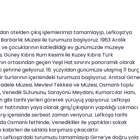
dan otelden çıkış işlemlerimizi tamamlayıp, Lefkoşa’ya
Barbarlık Müzesi ile turumuza başlıyoruz. 1963 Aralık
eşi ve çocuklarının katledildiği ev günümüzde müzeye
a, Güney Kıbrıs Rum Kesimi ile Kuzey Kıbrıs Türk
nın ortasından geçen Yeşil Hat sınırını panoramik olarak
ki şehrine geliyoruz. 16. yüzyıldan günümüze ulaşmış 11 burç
ir Surlarının içerisindeki turumuza başlıyoruz. Anıtsal Girne
ücadele Müzesi, Mevlevi Tekkesi ve Müzesi, Osmanlı toplu
, Venedik Sütununu, Sarayönü Meydanı, Kumarcılar Hanı,
gibi tarihi yerleri görerek yürüyüş yapıyoruz. Lefkoşa
r hattından yaya olarak giriş/çıkışların yapıldığı Lokmacı
rşı içerisinde serbest zaman veriyoruz. Lefkoşa tarihi
nda Osmanlı fethinde, Venedikliler ile yaptıkları sokak
 kabirleri de sıklıkla karşımıza çıkacaktır.
 Lefkoşa’daki turumuzu tamamlayıp Girne’ye doğru yola